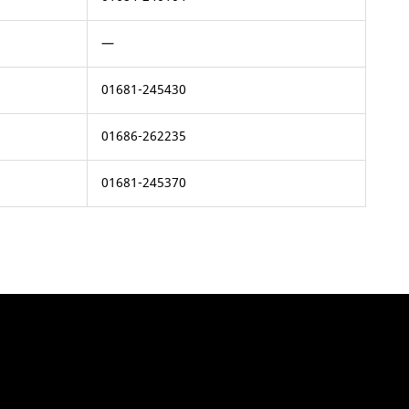
—
01681-245430
01686-262235
01681-245370