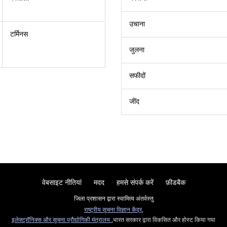
उचाना
टर्मिनस
जुलना
सफीदों
जींद
वेबसाइट नीतियां
मदद
हमसे संपर्क करें
फ़ीडबैक
जिला प्रशासन द्वारा स्वामित्व अंतर्वस्तु
राष्ट्रीय सूचना विज्ञान केंद्र
,
इलेक्ट्रॉनिक्स और सूचना प्रौद्योगिकी मंत्रालय
,भारत सरकार द्वारा विकसित और होस्ट किया गया