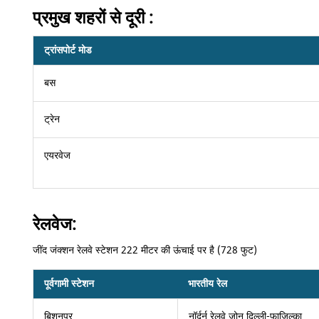
प्रमुख शहरों से दूरी :
ट्रांसपोर्ट मोड
बस
ट्रेन
एयरवेज
रेलवेज:
जींद जंक्शन रेलवे स्टेशन 222 मीटर की ऊंचाई पर है (728 फुट)
पूर्वगामी स्टेशन
भारतीय रेल
बिशनपुर
नॉर्दर्न रेलवे जोन दिल्ली-फाजिल्का